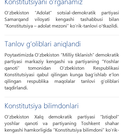
Konstitutsiyani o‘rganamiz
O‘zbekiston “Adolat” sotsial-demokratik partiyasi
Samarqand viloyati kengashi tashabbusi bilan
“Konstitutsiya – adolat mezoni” ko‘rik-tanlovi o‘tkazildi.
Tanlov g‘oliblari aniqlandi
Poytaxtimizda O‘zbekiston “Milliy tiklanish” demokratik
partiyasi markaziy kengashi va partiyaning “Yoshlar
qanoti” tomonidan O‘zbekiston Respublikasi
Konstitutsiyasi qabul qilingan kunga bag‘ishlab e’lon
qilingan respublika maqolalar tanlovi g‘oliblari
taqdirlandi.
Konstitutsiya bilimdonlari
O‘zbekiston Xalq demokratik partiyasi “Istiqbol”
yoshlar qanoti va partiyaning Toshkent shahar
kengashi hamkorligida “Konstitutsiya bilimdoni” ko‘rik-