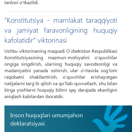
tanlovi o‘tkazildi.
“Konstitutsiya - mamlakat taraqqiyoti
va jamiyat faravonligining huquqiy
kafolatidir” viktorinasi
Ushbu viktorinaning maqsadi O’zbekiston Respublikasi
Konstitutsiyasining mazmun-mohiyatini o’quvchilar
ongiga singdirish, ularning huquqiy savodxonligi va
madaniyatini yanada oshirish, ular o’rtasida sog’lom
raqobatni shakllantirish, o’quvchilar erishayotgan
natijalarni targ’ib qilish va qo’llab-quvvatlash, shu bilan
birga yoshlarni huquqiy bilimi qay darajada ekanligini
aniqlash kabilardan iboratdir.
Inson huquqlari umumjahon
deklaratsiyasi