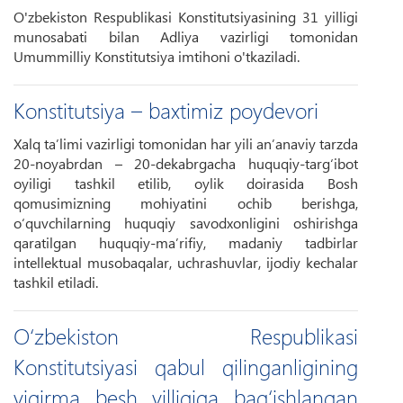
O'zbekiston Respublikasi Konstitutsiyasining 31 yilligi
munosabati bilan Adliya vazirligi tomonidan
Umummilliy Konstitutsiya imtihoni o'tkaziladi.
Konstitutsiya – baxtimiz poydevori
Xalq ta’limi vazirligi tomonidan har yili an’anaviy tarzda
20-noyabrdan – 20-dekabrgacha huquqiy-targ‘ibot
oyiligi tashkil etilib, oylik doirasida Bosh
qomusimizning mohiyatini ochib berishga,
o‘quvchilarning huquqiy savodxonligini oshirishga
qaratilgan huquqiy-ma’rifiy, madaniy tadbirlar
intellektual musobaqalar, uchrashuvlar, ijodiy kechalar
tashkil etiladi.
O‘zbekiston Respublikasi
Konstitutsiyasi qabul qilinganligining
yigirma besh yilligiga bag‘ishlangan