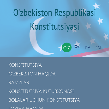
O'zbekiston Respublikasi
Konstitutsiyasi
O'Z
ЎЗ
РУ
EN
KONSTITUTSIYA
O'ZBEKISTON HAQIDA
RAMZLAR
KONSTITUTSIYA KUTUBXONASI
BOLALAR UCHUN KONSTITUTSIYA
LOYIHA HAQIDA