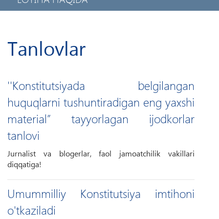
MAXFIYLIK SIYOSATI
MOBIL ILOVA
Tanlovlar
''Konstitutsiyada belgilangan
huquqlarni tushuntiradigan eng yaxshi
material” tayyorlagan ijodkorlar
tanlovi
Jurnalist va blogerlar, faol jamoatchilik vakillari
diqqatiga!
Umummilliy Konstitutsiya imtihoni
o'tkaziladi