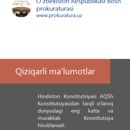
O‘zbekiston Respublikasi Bosh
prokuraturasi
www.prokuratura.uz
Qiziqarli ma'lumotlar
Hindiston Konstitutsiyasi AQSh
Konstitutsiyasidan farqli o‘laroq
dunyodagi eng katta va
murakkab Konstitutsiya
hisoblanadi.