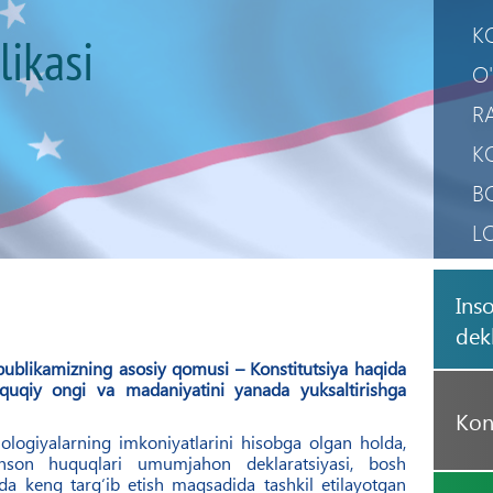
K
likasi
O
R
K
B
L
M
Ins
M
dekl
publikamizning asosiy qomusi – Konstitutsiya haqida
quqiy ongi va madaniyatini yanada yuksaltirishga
Kon
logiyalarning imkoniyatlarini hisobga olgan holda,
son huquqlari umumjahon deklaratsiyasi, bosh
da keng targ‘ib etish maqsadida tashkil etilayotgan