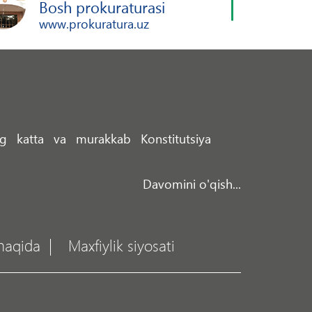
Bosh prokuraturasi
www.prokuratura.uz
ng katta va murakkab Konstitutsiya
Davomini o'qish...
haqida
Maxfiylik siyosati