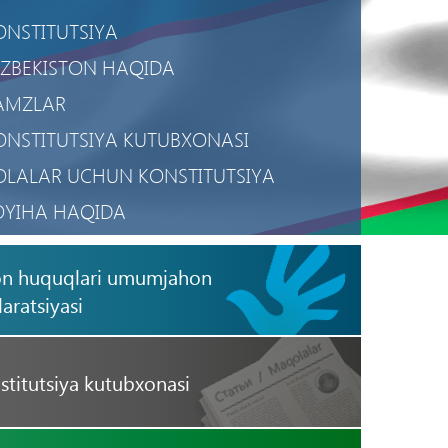
ONSTITUTSIYA
'ZBEKISTON HAQIDA
AMZLAR
ONSTITUTSIYA KUTUBXONASI
OLALAR UCHUN KONSTITUTSIYA
OYIHA HAQIDA
AXFIYLIK SIYOSATI
on huquqlari umumjahon
OBIL ILOVA
aratsiyasi
stitutsiya kutubxonasi