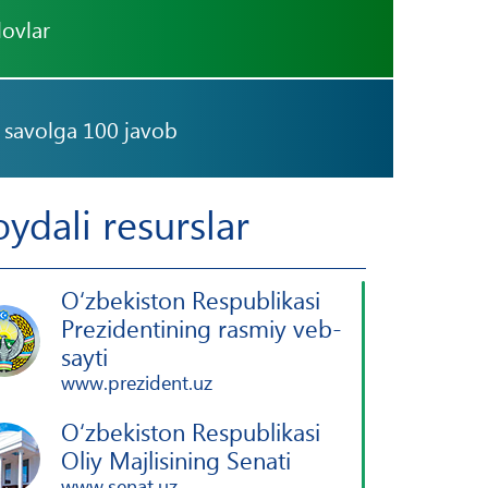
lovlar
 savolga 100 javob
oydali resurslar
O‘zbekiston Respublikasi
Prezidentining rasmiy veb-
sayti
www.prezident.uz
O‘zbekiston Respublikasi
Oliy Majlisining Senati
www.senat.uz