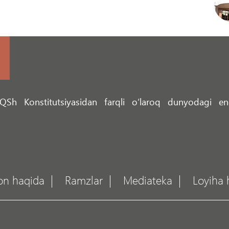
 AQSh Konstitutsiyasidan farqli o‘laroq dunyodagi e
on haqida
Ramzlar
Mediateka
Loyiha 