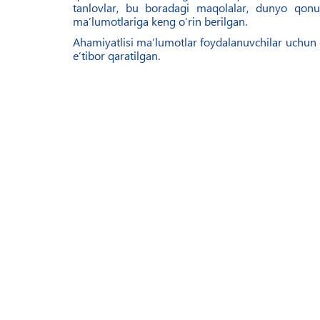
tanlovlar, bu boradagi maqolalar, dunyo qonun
ma’lumotlariga keng o‘rin berilgan.
Ahamiyatlisi ma’lumotlar foydalanuvchilar uchun 
e’tibor qaratilgan.