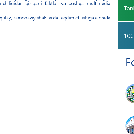
chiligidan qiziqarli faktlar va boshqa multimedia
Tan
qulay, zamonaviy shakllarda taqdim etilishiga alohida
100
F