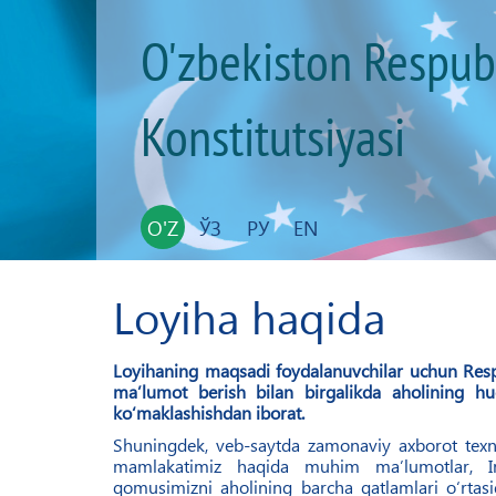
O'zbekiston Respub
Konstitutsiyasi
O'Z
ЎЗ
РУ
EN
Loyiha haqida
​Loyihaning maqsadi foydalanuvchilar uchun Res
ma’lumot berish bilan birgalikda aholining hu
ko‘maklashishdan iborat.
Shuningdek, veb-saytda zamonaviy axborot texno
mamlakatimiz haqida muhim ma’lumotlar, In
qomusimizni aholining barcha qatlamlari o‘rtasi