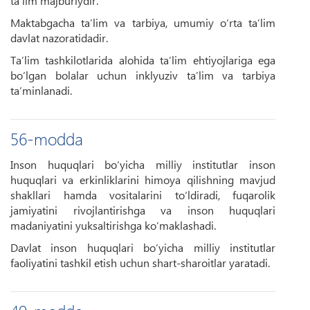
ta’lim majburiydir.
Maktabgacha ta’lim va tarbiya, umumiy o‘rta ta’lim
davlat nazoratidadir.
Ta’lim tashkilotlarida alohida ta’lim ehtiyojlariga ega
bo‘lgan bolalar uchun inklyuziv ta’lim va tarbiya
ta’minlanadi.
56-modda
Inson huquqlari bo‘yicha milliy institutlar inson
huquqlari va erkinliklarini himoya qilishning mavjud
shakllari hamda vositalarini to‘ldiradi, fuqarolik
jamiyatini rivojlantirishga va inson huquqlari
madaniyatini yuksaltirishga ko‘maklashadi.
Davlat inson huquqlari bo‘yicha milliy institutlar
faoliyatini tashkil etish uchun shart-sharoitlar yaratadi.