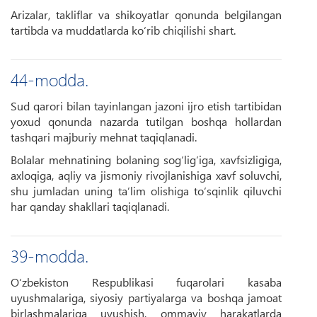
Arizalar, takliflar va shikoyatlar qonunda belgilangan
tartibda va muddatlarda ko‘rib chiqilishi shart.
44-modda.
Sud qarori bilan tayinlangan jazoni ijro etish tartibidan
yoxud qonunda nazarda tutilgan boshqa hollardan
tashqari majburiy mehnat taqiqlanadi.
Bolalar mehnatining bolaning sog‘lig‘iga, xavfsizligiga,
axloqiga, aqliy va jismoniy rivojlanishiga xavf soluvchi,
shu jumladan uning ta’lim olishiga to‘sqinlik qiluvchi
har qanday shakllari taqiqlanadi.
39-modda.
O‘zbekiston Respublikasi fuqarolari kasaba
uyushmalariga, siyosiy partiyalarga va boshqa jamoat
birlashmalariga uyushish, ommaviy harakatlarda