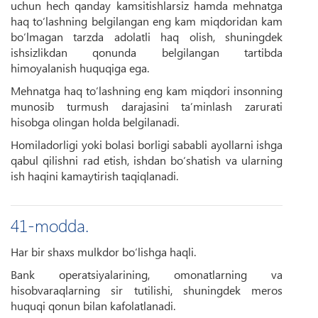
uchun hech qanday kamsitishlarsiz hamda mehnatga
haq to‘lashning belgilangan eng kam miqdoridan kam
bo‘lmagan tarzda adolatli haq olish, shuningdek
ishsizlikdan qonunda belgilangan tartibda
himoyalanish huquqiga ega.
Mehnatga haq to‘lashning eng kam miqdori insonning
munosib turmush darajasini ta’minlash zarurati
hisobga olingan holda belgilanadi.
Homiladorligi yoki bolasi borligi sababli ayollarni ishga
qabul qilishni rad etish, ishdan bo‘shatish va ularning
ish haqini kamaytirish taqiqlanadi.
41-modda.
Har bir shaxs mulkdor bo‘lishga haqli.
Bank operatsiyalarining, omonatlarning va
hisobvaraqlarning sir tutilishi, shuningdek meros
huquqi qonun bilan kafolatlanadi.