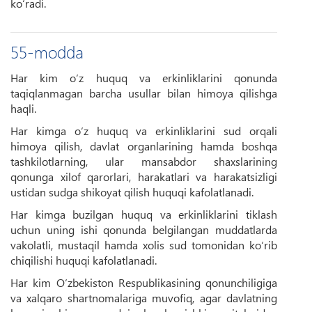
ko‘radi.
55-modda
Har kim o‘z huquq va erkinliklarini qonunda
taqiqlanmagan barcha usullar bilan himoya qilishga
haqli.
Har kimga o‘z huquq va erkinliklarini sud orqali
himoya qilish, davlat organlarining hamda boshqa
tashkilotlarning, ular mansabdor shaxslarining
qonunga xilof qarorlari, harakatlari va harakatsizligi
ustidan sudga shikoyat qilish huquqi kafolatlanadi.
Har kimga buzilgan huquq va erkinliklarini tiklash
uchun uning ishi qonunda belgilangan muddatlarda
vakolatli, mustaqil hamda xolis sud tomonidan ko‘rib
chiqilishi huquqi kafolatlanadi.
Har kim O‘zbekiston Respublikasining qonunchiligiga
va xalqaro shartnomalariga muvofiq, agar davlatning