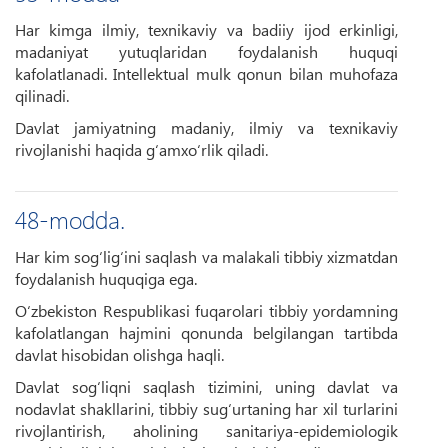
Har kimga ilmiy, texnikaviy va badiiy ijod erkinligi,
madaniyat yutuqlaridan foydalanish huquqi
kafolatlanadi. Intellektual mulk qonun bilan muhofaza
qilinadi.
Davlat jamiyatning madaniy, ilmiy va texnikaviy
rivojlanishi haqida g‘amxo‘rlik qiladi.
48-modda.
Har kim sog‘lig‘ini saqlash va malakali tibbiy xizmatdan
foydalanish huquqiga ega.
O‘zbekiston Respublikasi fuqarolari tibbiy yordamning
kafolatlangan hajmini qonunda belgilangan tartibda
davlat hisobidan olishga haqli.
Davlat sog‘liqni saqlash tizimini, uning davlat va
nodavlat shakllarini, tibbiy sug‘urtaning har xil turlarini
rivojlantirish, aholining sanitariya-epidemiologik