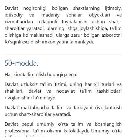
Davlat nogironligi bo‘lgan shaxslarning ijtimoiy,
iqtisodiy va madaniy sohalar obyektlari va
xizmatlaridan to‘laqonli foydalanishi uchun shart-
sharoitlar yaratadi, ularning ishga joylashishiga, ta’lim
olishiga ko‘maklashadi, ularga zarur bo‘lgan axborotni
to‘sqinliksiz olish imkoniyatini ta’minlaydi.
50-modda.
Har kim ta’lim olish huquqiga ega.
Davlat uzluksiz ta’lim tizimi, uning har xil turlari va
shakllari, davlat va nodavlat ta’lim tashkilotlari
rivojlanishini ta’minlaydi.
Davlat maktabgacha ta’lim va tarbiyani rivojlantirish
uchun shart-sharoitlar yaratadi.
Davlat bepul umumiy o‘rta ta’lim va boshlang‘ich
professional ta’lim olishni kafolatlaydi. Umumiy o‘rta