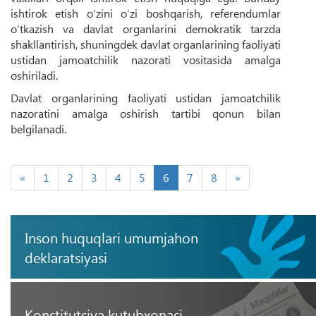
ishtirok etish o‘zini o‘zi boshqarish, referendumlar
o‘tkazish va davlat organlarini demokratik tarzda
shakllantirish, shuningdek davlat organlarining faoliyati
ustidan jamoatchilik nazorati vositasida amalga
oshiriladi.
Davlat organlarining faoliyati ustidan jamoatchilik
nazoratini amalga oshirish tartibi qonun bilan
belgilanadi.
«
1
2
3
4
5
6
7
8
»
Inson huquqlari umumjahon
deklaratsiyasi
Konstitutsiya kutubxonasi