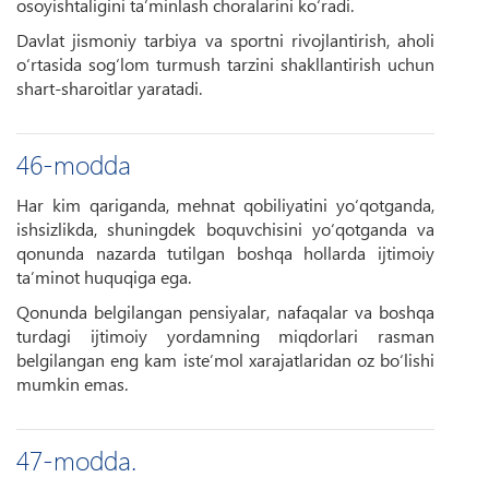
osoyishtaligini ta’minlash choralarini ko‘radi.
Davlat jismoniy tarbiya va sportni rivojlantirish, aholi
o‘rtasida sog‘lom turmush tarzini shakllantirish uchun
shart-sharoitlar yaratadi.
46-modda
Har kim qariganda, mehnat qobiliyatini yo‘qotganda,
ishsizlikda, shuningdek boquvchisini yo‘qotganda va
qonunda nazarda tutilgan boshqa hollarda ijtimoiy
ta’minot huquqiga ega.
Qonunda belgilangan pensiyalar, nafaqalar va boshqa
turdagi ijtimoiy yordamning miqdorlari rasman
belgilangan eng kam iste’mol xarajatlaridan oz bo‘lishi
mumkin emas.
47-modda.