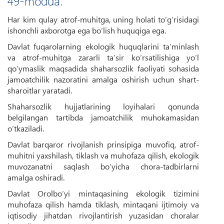
49-modda.
Har kim qulay atrof-muhitga, uning holati to‘g‘risidagi
ishonchli axborotga ega bo‘lish huquqiga ega.
Davlat fuqarolarning ekologik huquqlarini ta’minlash
va atrof-muhitga zararli ta’sir ko‘rsatilishiga yo‘l
qo‘ymaslik maqsadida shaharsozlik faoliyati sohasida
jamoatchilik nazoratini amalga oshirish uchun shart-
sharoitlar yaratadi.
Shaharsozlik hujjatlarining loyihalari qonunda
belgilangan tartibda jamoatchilik muhokamasidan
o‘tkaziladi.
Davlat barqaror rivojlanish prinsipiga muvofiq, atrof-
muhitni yaxshilash, tiklash va muhofaza qilish, ekologik
muvozanatni saqlash bo‘yicha chora-tadbirlarni
amalga oshiradi.
Davlat Orolbo‘yi mintaqasining ekologik tizimini
muhofaza qilish hamda tiklash, mintaqani ijtimoiy va
iqtisodiy jihatdan rivojlantirish yuzasidan choralar