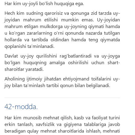
Har kim uy-joyli bo‘lish huquqiga ega.
Hech kim sudning qarorisiz va qonunga zid tarzda uy-
joyidan mahrum etilishi mumkin emas. Uy-joyidan
mahrum etilgan mulkdorga uy-joyning qiymati hamda
u ko‘rgan zararlarning o‘rni qonunda nazarda tutilgan
hollarda va tartibda oldindan hamda teng qiymatda
qoplanishi ta’minlanadi.
Davlat uy-joy qurilishini rag‘batlantiradi va uy-joyga
bo‘lgan huquqning amalga oshirilishi uchun shart-
sharoitlar yaratadi.
Aholining ijtimoiy jihatdan ehtiyojmand toifalarini uy-
joy bilan ta’minlash tartibi qonun bilan belgilanadi.
42-modda.
Har kim munosib mehnat qilish, kasb va faoliyat turini
erkin tanlash, xavfsizlik va gigiyena talablariga javob
beradigan qulay mehnat sharoitlarida ishlash, mehnati