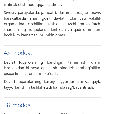
ishtirok etish huquqiga egadirlar.
Siyosiy partiyalarda, jamoat birlashmalarida, ommaviy
harakatlarda, shuningdek davlat hokimiyati vakillik
organlarida ozchilikni tashkil etuvchi muxolifatchi
shaxslarning huquqlari, erkinliklari va qadr-qimmatini
hech kim kamsitishi mumkin emas.
43-modda.
Davlat fuqarolarning bandligini ta’minlash, ularni
ishsizlikdan himoya qilish, shuningdek kambag‘allikni
qisqartirish choralarini ko‘radi.
Davlat fuqarolarning kasbiy tayyorgarligini va qayta
tayyorlanishini tashkil etadi hamda rag‘batlantiradi.
38-modda.