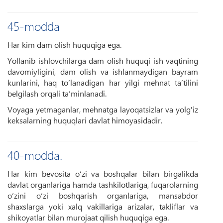
45-modda
Har kim dam olish huquqiga ega.
Yollanib ishlovchilarga dam olish huquqi ish vaqtining
davomiyligini, dam olish va ishlanmaydigan bayram
kunlarini, haq to‘lanadigan har yilgi mehnat ta’tilini
belgilash orqali ta’minlanadi.
Voyaga yetmaganlar, mehnatga layoqatsizlar va yolg'iz
keksalarning huquqlari davlat himoyasidadir.
40-modda.
Har kim bevosita o‘zi va boshqalar bilan birgalikda
davlat organlariga hamda tashkilotlariga, fuqarolarning
o‘zini o‘zi boshqarish organlariga, mansabdor
shaxslarga yoki xalq vakillariga arizalar, takliflar va
shikoyatlar bilan murojaat qilish huquqiga ega.