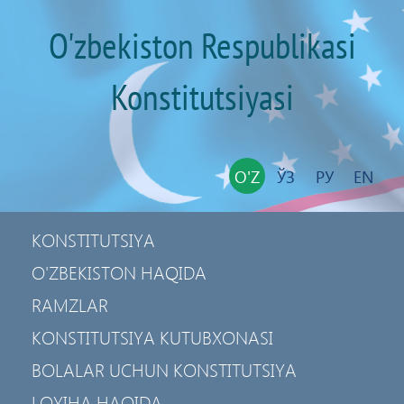
O'zbekiston Respublikasi
Konstitutsiyasi
O'Z
ЎЗ
РУ
EN
KONSTITUTSIYA
O'ZBEKISTON HAQIDA
RAMZLAR
KONSTITUTSIYA KUTUBXONASI
BOLALAR UCHUN KONSTITUTSIYA
LOYIHA HAQIDA