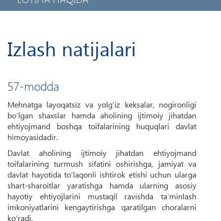
MAXFIYLIK SIYOSATI
MOBIL ILOVA
Izlash natijalari
57-modda
Mehnatga layoqatsiz va yolg‘iz keksalar, nogironligi
bo‘lgan shaxslar hamda aholining ijtimoiy jihatdan
ehtiyojmand boshqa toifalarining huquqlari davlat
himoyasidadir.
Davlat aholining ijtimoiy jihatdan ehtiyojmand
toifalarining turmush sifatini oshirishga, jamiyat va
davlat hayotida to‘laqonli ishtirok etishi uchun ularga
shart-sharoitlar yaratishga hamda ularning asosiy
hayotiy ehtiyojlarini mustaqil ravishda ta’minlash
imkoniyatlarini kengaytirishga qaratilgan choralarni
ko‘radi.