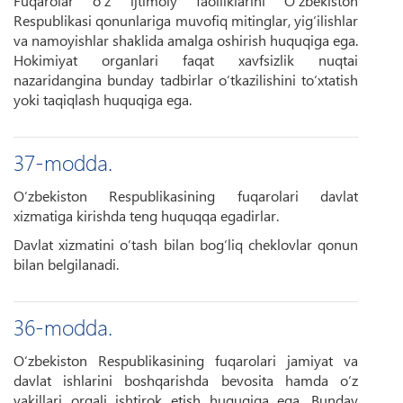
Fuqarolar o‘z ijtimoiy faolliklarini O‘zbekiston
Respublikasi qonunlariga muvofiq mitinglar, yig‘ilishlar
va namoyishlar shaklida amalga oshirish huquqiga ega.
Hokimiyat organlari faqat xavfsizlik nuqtai
nazaridangina bunday tadbirlar o‘tkazilishini to‘xtatish
yoki taqiqlash huquqiga ega.
37-modda.
O‘zbekiston Respublikasining fuqarolari davlat
xizmatiga kirishda teng huquqqa egadirlar.
Davlat xizmatini o‘tash bilan bog‘liq cheklovlar qonun
bilan belgilanadi.
36-modda.
O‘zbekiston Respublikasining fuqarolari jamiyat va
davlat ishlarini boshqarishda bevosita hamda o‘z
vakillari orqali ishtirok etish huquqiga ega. Bunday