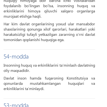
huquqiy himoyaga doir barcha ichki vositalaridan
foydalanib bo‘lingan bo‘lsa, insonning huquq va
erkinliklarini himoya qiluvchi xalqaro organlarga
murojaat etishga haqli.
Har kim davlat organlarining yoxud ular mansabdor
shaxslarining qonunga xilof qarorlari, harakatlari yoki
harakatsizligi tufayli yetkazilgan zararning o‘rni davlat
tomonidan qoplanishi huquqiga ega.
54-modda
Insonning huquq va erkinliklarini ta’minlash davlatning
oliy maqsadidir.
Davlat inson hamda fuqaroning Konstitutsiya va
qonunlarda mustahkamlangan huquqlari va
erkinliklarini ta’minlaydi.
53-modda