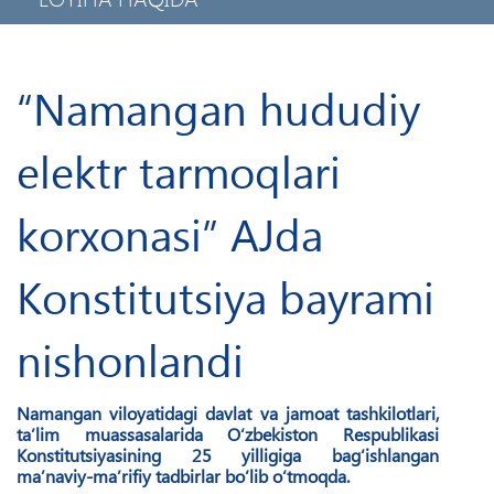
MAXFIYLIK SIYOSATI
MOBIL ILOVA
“Namangan hududiy
elektr tarmoqlari
korxonasi” AJda
Konstitutsiya bayrami
nishonlandi
Namangan viloyatidagi davlat va jamoat tashkilotlari,
ta’lim muassasalarida O‘zbekiston Respublikasi
Konstitutsiyasining 25 yilligiga bag‘ishlangan
ma’naviy-ma’rifiy tadbirlar bo‘lib o‘tmoqda.