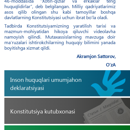
46-moddasida “Xotin-qizlar va erkaklar teng
huquqlidirlar”, deb belgilangan. Milliy qadriyatlarimiz
asos qilib olingan shu kabi tamoyillar boshqa
davlatlarning Konstitutsiyasi uchun ibrat bo‘la oladi.
Tadbirda Konstitutsiyamizning yaratilish tarixi va
mazmun-mohiyatidan hikoya qiluvchi videolavha
namoyish qilindi. Mutaxassislarning mavzuga doir
ma’ruzalari ishtirokchilarning huquqiy bilimini yanada
boyitishga xizmat qildi.
Akramjon Sattorov,
O‘zA
Inson huquqlari umumjahon
deklaratsiyasi
Konstitutsiya kutubxonasi