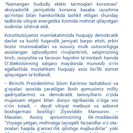
“Namangan hududiy elektr tarmoqlari korxonasi”
aksiyadorlik jamiyatida korxona kasaba uyushma
qo‘mitasi bilan hamkorlikda tashkil etilgan shunday
tadbirda viloyat energetika tizimida mehnat qilayotgan
xodimlar ishtirok etdi.
Konstitutsiyamiz mamlakatimizda huquqiy demokratik
davlat va kuchli fuqarolik jamiyati barpo etish, erkin
bozor munosabatlari va xususiy mulk ustuvorligiga
asoslangan iqtisodiyotni rivojlantirish, xalqimizning
tinch, osoyishta va farovon hayotini ta’minlash hamda
O‘zbekistonning xalqaro maydonda munosib o‘rin
egallashida mustahkam huquqiy asos bo‘lib xizmat
qilayotgani ta’kidlandi.
– Birinchi Prezidentimiz Islom Karimov tashabbusi va
g‘oyalari asosida yaratilgan Bosh qomusimiz milliy
qadriyatlarimiz va demokratik tamoyillarni o‘zida
mujassam etgani bilan dunyo tajribasida o‘ziga xos
o‘rin tutadi, – deydi viloyat matbuot va axborot
boshqarmasi boshlig‘i Ziyoviddin Mansurov. –
Masalan, Asosiy qonunimizning 66-moddasida
“Voyaga yetgan, mehnatga layoqatli farzandlar o‘z ota-
onalari haqida g‘amxo‘rlik qilishga majburdirlar” yoki