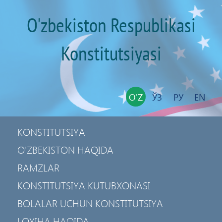
O'zbekiston Respublikasi
Konstitutsiyasi
O'Z
ЎЗ
РУ
EN
KONSTITUTSIYA
O'ZBEKISTON HAQIDA
RAMZLAR
KONSTITUTSIYA KUTUBXONASI
BOLALAR UCHUN KONSTITUTSIYA
LOYIHA HAQIDA