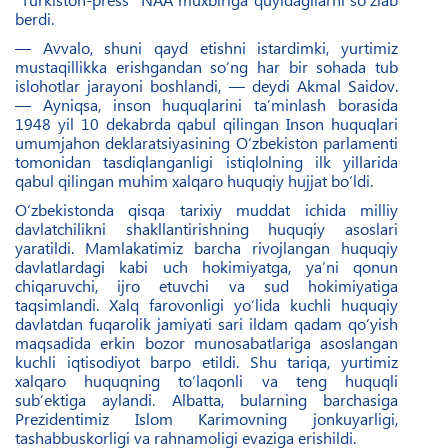
berdi.
— Avvalo, shuni qayd etishni istardimki, yurtimiz
mustaqillikka erishgandan so‘ng har bir sohada tub
islohotlar jarayoni boshlandi, — deydi Akmal Saidov.
— Ayniqsa, inson huquqlarini ta’minlash borasida
1948 yil 10 dekabrda qabul qilingan Inson huquqlari
umumjahon deklaratsiyasining O‘zbekiston parlamenti
tomonidan tasdiqlanganligi istiqlolning ilk yillarida
qabul qilingan muhim xalqaro huquqiy hujjat bo‘ldi.
O‘zbekistonda qisqa tarixiy muddat ichida milliy
davlatchilikni shakllantirishning huquqiy asoslari
yaratildi. Mamlakatimiz barcha rivojlangan huquqiy
davlatlardagi kabi uch hokimiyatga, ya’ni qonun
chiqaruvchi, ijro etuvchi va sud hokimiyatiga
taqsimlandi. Xalq farovonligi yo‘lida kuchli huquqiy
davlatdan fuqarolik jamiyati sari ildam qadam qo‘yish
maqsadida erkin bozor munosabatlariga asoslangan
kuchli iqtisodiyot barpo etildi. Shu tariqa, yurtimiz
xalqaro huquqning to‘laqonli va teng huquqli
sub’ektiga aylandi. Albatta, bularning barchasiga
Prezidentimiz Islom Karimovning jonkuyarligi,
tashabbuskorligi va rahnamoligi evaziga erishildi.