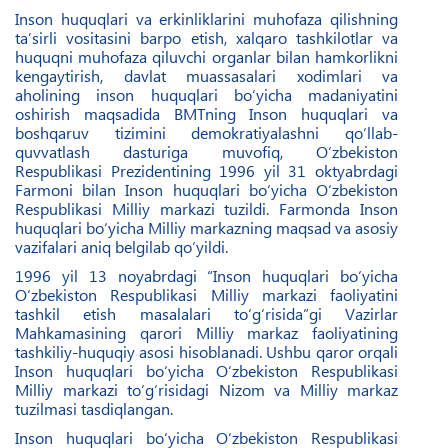
Inson huquqlari va erkinliklarini muhofaza qilishning
ta’sirli vositasini barpo etish, xalqaro tashkilotlar va
huquqni muhofaza qiluvchi organlar bilan hamkorlikni
kengaytirish, davlat muassasalari xodimlari va
aholining inson huquqlari bo‘yicha madaniyatini
oshirish maqsadida BMTning Inson huquqlari va
boshqaruv tizimini demokratiyalashni qo‘llab-
quvvatlash dasturiga muvofiq, O‘zbekiston
Respublikasi Prezidentining 1996 yil 31 oktyabrdagi
Farmoni bilan Inson huquqlari bo‘yicha O‘zbekiston
Respublikasi Milliy markazi tuzildi. Farmonda Inson
huquqlari bo‘yicha Milliy markazning maqsad va asosiy
vazifalari aniq belgilab qo‘yildi.
1996 yil 13 noyabrdagi “Inson huquqlari bo‘yicha
O‘zbekiston Respublikasi Milliy markazi faoliyatini
tashkil etish masalalari to‘g‘risida”gi Vazirlar
Mahkamasining qarori Milliy markaz faoliyatining
tashkiliy-huquqiy asosi hisoblanadi. Ushbu qaror orqali
Inson huquqlari bo‘yicha O‘zbekiston Respublikasi
Milliy markazi to‘g‘risidagi Nizom va Milliy markaz
tuzilmasi tasdiqlangan.
Inson huquqlari bo‘yicha O‘zbekiston Respublikasi