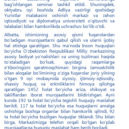
bag‘ishlangan seminar tashkil etildi. Shuningdek,
oktyabrь oyi boshida Adliya vazirligi qoshidagi
Yuristlar malakasini oshirish markazi va Jahon
iqtisodiyoti va diplomatiya universiteti o‘qituvchi va
talabalari bilan hamkorlikda uchrashuv bo‘lib o‘tdi.
Albatta, ishimizning asosiy qismi fuqarolardan
bo‘ladigan murojaatlarni qabul qilish va ularni ijobiy
hal etishga qaratilgan. Shu ma’noda Inson huquqlari
bo‘yicha O‘zbekiston Respublikasi Milliy markazining
asosiy faoliyat yo‘nalishlari va uning tuzilmasi haqida
to‘xtaladigan bo‘lsak, quyidagi raqamlarga
e’tiboringizni qaratmoqchiman: birgina Jamoatchilik
bilan aloqalar bo‘limining o‘ziga fuqarolar joriy yilning
o‘tgan 9 oyi mobaynida siyosiy, ijtimoiy-iqtisodiy,
shaxsiy huquq va erkinliklarini himoya qilishga
qaratilgan 1452 holat bo‘yicha ariza, shikoyat va
takliflardan iborat murojaatlarini bildirishgan. Ayni
kunda 192 ta holat bo‘yicha tegishli huquqiy maslahat
berildi, 117 ta holat bo‘yicha esa huquqlarni amalga
oshishiga boshqa organlar bilan hamkorlik qilindi, 92
ta holat bo‘yicha buzilgan huquqlar tiklandi. Shu bilan
birga, Markazimizga telefon orqali bo‘lgan ko‘plab
murojaatlarga huquqiy maslahat ham berib boriladi.