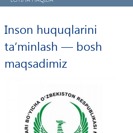
MAXFIYLIK SIYOSATI
MOBIL ILOVA
Inson huquqlarini
ta’minlash — bosh
maqsadimiz