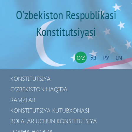
O'zbekiston Respublikasi
Konstitutsiyasi
O'Z
ЎЗ
РУ
EN
KONSTITUTSIYA
O'ZBEKISTON HAQIDA
RAMZLAR
KONSTITUTSIYA KUTUBXONASI
BOLALAR UCHUN KONSTITUTSIYA
LOYIHA HAQIDA