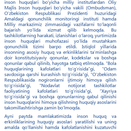
inson huquqlari bo‘yicha milliy institutlardan Oliy
Majlis Inson huquqlari bo‘yicha vakili (Ombudsman),
O‘zbekiston Respublikasi Prezidenti huzuridagi
Amaldagi qonunchilik monitoringi instituti hamda
Milliy markazimiz zimmasidagi vazifalarni to‘laqonli
bajarish yo‘lida xizmat qilib kelmoqda. Bu
tashkilotlarning harakati, izlanishlari o‘laroq, yurtimizda
inson huquqlari muhofazasi yo‘lida mustahkam
qonunchilik tizimi barpo etildi. Istiqlol yillarida
insonning asosiy huquq va erkinliklarini ta’minlashga
doir konstitutsiyaviy qonunlar, kodekslar va boshqa
qonunlar qabul qilinib, hayotga tatbiq etilmoqda. “Bola
huquqlarining kafolatlari to‘g‘risida”gi, “Odam
savdosiga qarshi kurashish to‘g‘risida”gi, “O‘zbekiston
Respublikasida nogironlarni ijtimoiy himoya qilish
to‘g‘risida”gi, “Nodavlat notijorat tashkilotlar
faoliyatining kafolatlari to‘g‘risida”gi, “Xayriya
to‘g‘risida”gi va boshqa qonunlarning qabul qilinishi
inson huquqlarini himoya qilishning huquqiy asoslarini
takomillashtirishga zamin bo‘lmoqda.
Ayni paytda mamlakatimizda inson huquq va
erkinliklarining huquqiy asoslari yaratilishi va uning
amalda qo‘llanishi hamda kafolatlanishini kuzatuvchi