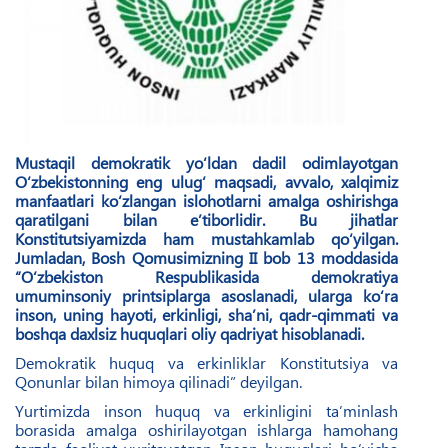
Mustaqil demokratik yo‘ldan dadil odimlayotgan
O‘zbekistonning eng ulug‘ maqsadi, avvalo, xalqimiz
manfaatlari ko‘zlangan islohotlarni amalga oshirishga
qaratilgani bilan e’tiborlidir. Bu jihatlar
Konstitutsiyamizda ham mustahkamlab qo‘yilgan.
Jumladan, Bosh Qomusimizning II bob 13 moddasida
“O‘zbekiston Respublikasida demokratiya
umuminsoniy printsiplarga asoslanadi, ularga ko‘ra
inson, uning hayoti, erkinligi, sha’ni, qadr-qimmati va
boshqa daxlsiz huquqlari oliy qadriyat hisoblanadi.
Demokratik huquq va erkinliklar Konstitutsiya va
Qonunlar bilan himoya qilinadi” deyilgan.
Yurtimizda inson huquq va erkinligini ta’minlash
borasida amalga oshirilayotgan ishlarga hamohang