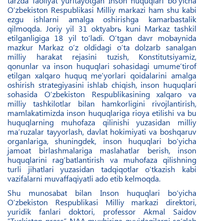
tarzda faoliyat yuritayotgan Inson huquqlari bo‘yicha
O‘zbekiston Respublikasi Milliy markazi ham shu kabi
ezgu ishlarni amalga oshirishga kamarbastalik
qilmoqda. Joriy yil 31 oktyabrь kuni Markaz tashkil
etilganligiga 18 yil to‘ladi. O‘tgan davr mobaynida
mazkur Markaz o‘z oldidagi o‘ta dolzarb sanalgan
milliy harakat rejasini tuzish, Konstitutsiyamiz,
qonunlar va inson huquqlari sohasidagi umume’tirof
etilgan xalqaro huquq me’yorlari qoidalarini amalga
oshirish strategiyasini ishlab chiqish, inson huquqlari
sohasida O‘zbekiston Respublikasining xalqaro va
milliy tashkilotlar bilan hamkorligini rivojlantirish,
mamlakatimizda inson huquqlariga rioya etilishi va bu
huquqlarning muhofaza qilinishi yuzasidan milliy
ma’ruzalar tayyorlash, davlat hokimiyati va boshqaruv
organlariga, shuningdek, inson huquqlari bo‘yicha
jamoat birlashmalariga maslahatlar berish, inson
huquqlarini rag‘batlantirish va muhofaza qilishning
turli jihatlari yuzasidan tadqiqotlar o‘tkazish kabi
vazifalarni muvaffaqiyatli ado etib kelmoqda.
Shu munosabat bilan Inson huquqlari bo‘yicha
O‘zbekiston Respublikasi Milliy markazi direktori,
yuridik fanlari doktori, professor Akmal Saidov
“Turkiston-press” NAA muxbiriga quyidagilarni so‘zlab