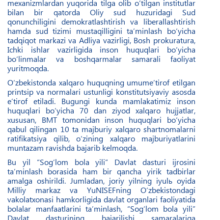
mexanizmlardan yuqorida tilga olib o‘tilgan institutlar
bilan bir qatorda Oliy sud huzuridagi Sud
qonunchiligini demokratlashtirish va liberallashtirish
hamda sud tizimi mustaqilligini ta’minlash bo‘yicha
tadqiqot markazi va Adliya vazirligi, Bosh prokuratura,
Ichki ishlar vazirligida inson huquqlari bo‘yicha
bo‘linmalar va boshqarmalar samarali faoliyat
yuritmoqda.
O‘zbekistonda xalqaro huquqning umume’tirof etilgan
printsip va normalari ustunligi konstitutsiyaviy asosda
e’tirof etiladi. Bugungi kunda mamlakatimiz inson
huquqlari bo‘yicha 70 dan ziyod xalqaro hujjatlar,
xususan, BMT tomonidan inson huquqlari bo‘yicha
qabul qilingan 10 ta majburiy xalqaro shartnomalarni
ratifikatsiya qilib, o‘zining xalqaro majburiyatlarini
muntazam ravishda bajarib kelmoqda.
Bu yil “Sog‘lom bola yili” Davlat dasturi ijrosini
ta’minlash borasida ham bir qancha yirik tadbirlar
amalga oshirildi. Jumladan, joriy yilning iyulь oyida
Milliy markaz va YuNISEFning O‘zbekistondagi
vakolatxonasi hamkorligida davlat organlari faoliyatida
bolalar manfaatlarini ta’minlash, “Sog‘lom bola yili”
Davlat dasturining bajarilishi samaralariga