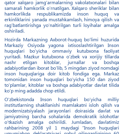
qator xalqaro jamg‘armalarning vakolatxonalari bilan
samarali hamkorlik o‘rnatilgan. Xalqaro sheriklar bilan
hamkorlikda respublikamizda inson huquq va
erkinliklarini yanada mustahkamlash, himoya qilish va
rag‘batlantirishga yo‘naltirilgan turli loyihalar amalga
oshiriladi.
Hozirda Markazning Axborot-huquq bo‘limi huzurida
Markaziy Osiyoda yagona ixtisoslashtirilgan Inson
huquqlari bo‘yicha ommaviy kutubxona faoliyat
yuritadi. Mazkur kutubxona o‘zbek va xorijiy tillarda
nashr etilgan kitoblar, jurnallar va boshqa
adabiyotlardan iborat bo‘lib, 5 mingdan ziyod nomdagi
inson huquqlariga doir kitob fondiga ega. Markaz
tomonidan inson huquqlari bo‘yicha 150 dan ziyod
to‘plamlar, kitoblar va boshqa adabiyotlar davlat tilida
ko‘p ming adadda chop etildi.
O‘zbekistonda Inson huquqlari bo‘yicha milliy
institutlarning shakllanishi mamlakatni isloh qilish va
modernizatsiyalash jarayonlari doirasida davlat va
jamiyatning barcha sohalarida demokratik islohotlar
o‘tkazish amalga oshirildi. Jumladan, davlatimiz
rahbarining 2008 yil 1 maydagi “Inson huquqlari
umumjahon deklaratsiyasi qabul qilinganligining 60