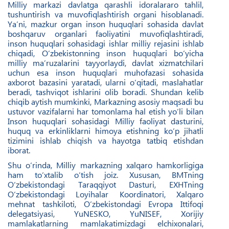
Milliy markazi davlatga qarashli idoralararo tahlil,
tushuntirish va muvofiqlashtirish organi hisoblanadi.
Ya’ni, mazkur organ inson huquqlari sohasida davlat
boshqaruv organlari faoliyatini muvofiqlashtiradi,
inson huquqlari sohasidagi ishlar milliy rejasini ishlab
chiqadi, O‘zbekistonning inson huquqlari bo‘yicha
milliy ma’ruzalarini tayyorlaydi, davlat xizmatchilari
uchun esa inson huquqlari muhofazasi sohasida
axborot bazasini yaratadi, ularni o‘qitadi, maslahatlar
beradi, tashviqot ishlarini olib boradi. Shundan kelib
chiqib aytish mumkinki, Markazning asosiy maqsadi bu
ustuvor vazifalarni har tomonlama hal etish yo‘li bilan
Inson huquqlari sohasidagi Milliy faoliyat dasturini,
huquq va erkinliklarni himoya etishning ko‘p jihatli
tizimini ishlab chiqish va hayotga tatbiq etishdan
iborat.
Shu o‘rinda, Milliy markazning xalqaro hamkorligiga
ham to‘xtalib o‘tish joiz. Xususan, BMTning
O‘zbekistondagi Taraqqiyot Dasturi, EXHTning
O‘zbekistondagi Loyihalar Koordinatori, Xalqaro
mehnat tashkiloti, O‘zbekistondagi Evropa Ittifoqi
delegatsiyasi, YuNESKO, YuNISEF, Xorijiy
mamlakatlarning mamlakatimizdagi elchixonalari,