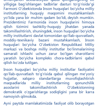
yilligiga bag‘ishlangan tadbirlar dasturi to‘g‘risida”gi
Farmoni O‘zbekistonda Inson huquqlari bo‘yicha milliy
institutlarning huquqiy maqomini mustahkamlash
yo‘lida yana bir muhim qadam bo‘ldi, deyish mumkin.
Prezidentimiz Farmonida inson huquqlarini himoya
qilish tizimini tashkiliy-huquqiy jihatdan yanada
takomillashtirish, shuningdek, inson huquqlari bo‘yicha
milliy institutlarni davlat tomonidan qo‘llab-quvvatlash,
moddiy-texnikaviy bazani mustahkamlash, Inson
huquqlari bo‘yicha O‘zbekiston Respublikasi Milliy
markazi va boshqa milliy institutlar bo‘linmalarining
samarali ishlashi uchun zarur bo‘lgan sharoitlarni
yaratish bo‘yicha kompleks chora-tadbirlarni qabul
qilish ko‘zda tutilgan.
Inson huquqlari bo‘yicha milliy institutlar faoliyatini
qo‘llab-quvvatlash to‘g‘risida qabul qilingan me’yoriy
hujjatlar, xalqaro standartlarga muvofiqlashtirish
maqsadlarida milliy institutlarning qonunchilik
asoslarini takomillashtirish O‘zbekistonning
demokratik o‘zgarishlarga sodiqligini yana bir karra
namoyish qilmokda.
Ayni paytda mamlakatimizda faoliyat olib borayotgan