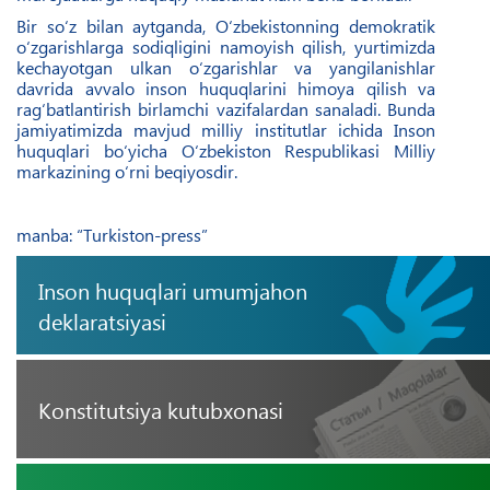
Bir so‘z bilan aytganda, O‘zbekistonning demokratik
o‘zgarishlarga sodiqligini namoyish qilish, yurtimizda
kechayotgan ulkan o‘zgarishlar va yangilanishlar
davrida avvalo inson huquqlarini himoya qilish va
rag‘batlantirish birlamchi vazifalardan sanaladi. Bunda
jamiyatimizda mavjud milliy institutlar ichida Inson
huquqlari bo‘yicha O‘zbekiston Respublikasi Milliy
markazining o‘rni beqiyosdir.
manba: “Turkiston-press”
Inson huquqlari umumjahon
deklaratsiyasi
Konstitutsiya kutubxonasi