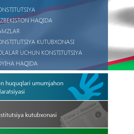
ONSTITUTSIYA
'ZBEKISTON HAQIDA
AMZLAR
ONSTITUTSIYA KUTUBXONASI
OLALAR UCHUN KONSTITUTSIYA
OYIHA HAQIDA
AXFIYLIK SIYOSATI
on huquqlari umumjahon
OBIL ILOVA
aratsiyasi
stitutsiya kutubxonasi