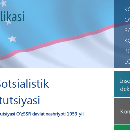
K
likasi
O
R
K
B
L
M
otsialistik
Ins
M
dekl
tutsiyasi
Kon
tutsiyasi O‘zSSR davlat nashriyoti 1953-yil