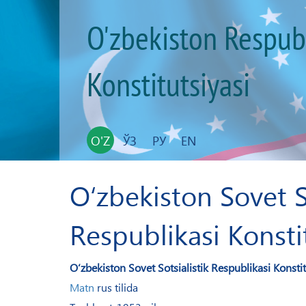
O'zbekiston Respub
Konstitutsiyasi
O'Z
ЎЗ
РУ
EN
​O‘zbekiston Sovet S
Respublikasi Konsti
​O‘zbekiston Sovet Sotsialistik Respublikasi Konsti
Matn
rus tilida