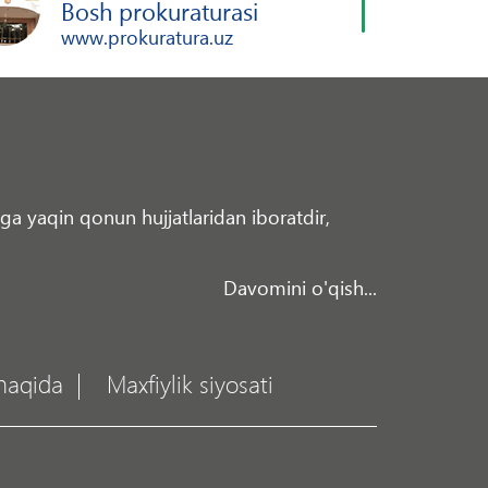
Bosh prokuraturasi
www.prokuratura.uz
0ga yaqin qonun hujjatlaridan iboratdir,
Davomini o'qish...
haqida
Maxfiylik siyosati