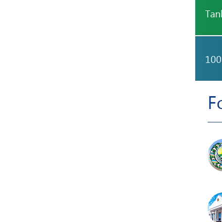
Tan
100
F