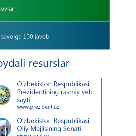
lovlar
 savolga 100 javob
oydali resurslar
O‘zbekiston Respublikasi
Prezidentining rasmiy veb-
sayti
www.prezident.uz
O‘zbekiston Respublikasi
Oliy Majlisining Senati
www.senat.uz