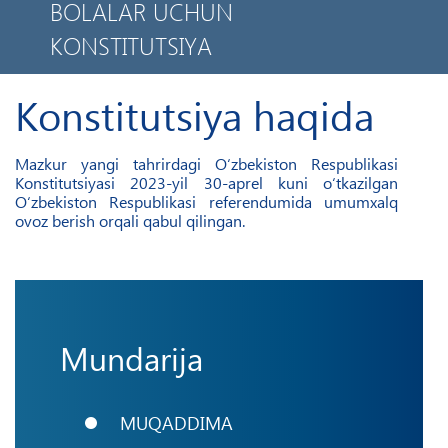
BOLALAR UCHUN
KONSTITUTSIYA
LOYIHA HAQIDA
Konstitutsiya haqida
MAXFIYLIK SIYOSATI
Mazkur yangi tahrirdagi O‘zbekiston Respublikasi
Konstitutsiyasi 2023-yil 30-aprel kuni o‘tkazilgan
MOBIL ILOVA
O‘zbekiston Respublikasi referendumida umumxalq
ovoz berish orqali qabul qilingan.
Mundarija
MUQADDIMA