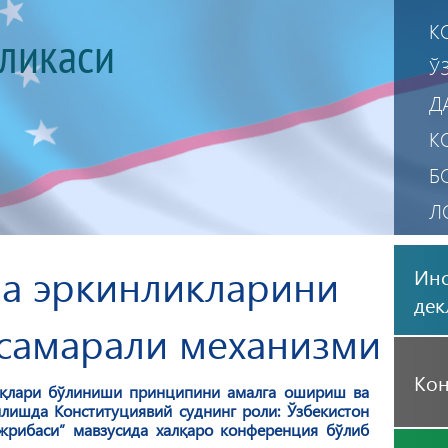
К
бликаси
Ў
Д
К
Б
Л
М
ва эркинликларини
Инс
М
дек
самарали механизми
Кон
оқлари бўлиниши принципини амалга ошириш ва
лишда Конституциявий суднинг роли: Ўзбекистон
жрибаси” мавзусида халқаро конференция бўлиб