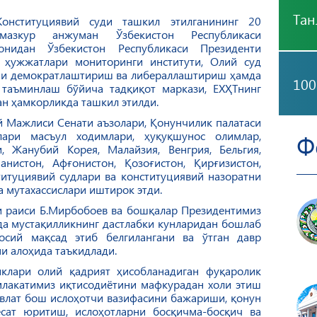
Тан
Конституциявий суди ташкил этилганининг 20
мазкур анжуман Ўзбекистон Республикаси
онидан Ўзбекистон Республикаси Президенти
 ҳужжатлари мониторинги институти, Олий суд
ини демократлаштириш ва либераллаштириш ҳамда
100
 таъминлаш бўйича тадқиқот маркази, ЕХҲТнинг
н ҳамкорликда ташкил этилди.
 Мажлиси Сенати аъзолари, Қонунчилик палатаси
нлари масъул ходимлари, ҳуқуқшунос олимлар,
Ф
, Жанубий Корея, Малайзия, Венгрия, Бельгия,
анистон, Афғонистон, Қозоғистон, Қирғизистон,
титуциявий судлари ва конституциявий назоратни
 мутахассислари иштирок этди.
и раиси Б.Мирбобоев ва бошқалар Президентимиз
а мустақилликнинг дастлабки кунларидан бошлаб
осий мақсад этиб белгилангани ва ўтган давр
ни алоҳида таъкидлади.
иклари олий қадрият ҳисобланадиган фуқаролик
млакатимиз иқтисодиётини мафкурадан холи этиш
авлат бош ислоҳотчи вазифасини бажариши, қонун
сат юритиш, ислоҳотларни босқичма-босқич ва