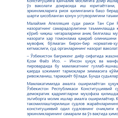
Конституцияга қанчалик мослигига доир ишла
ўз ваколати доирасида иш юритаётгани,
эркинликларига риоя қилинганига баҳо берад
шарти ҳисобланган қонун устуворлигини таъми
Малайзия Апелляция суди раиси Тан Сри Р
назоратнинг самарадорлигини таъминлашда к
кўриб чиқиш чегараларини аниқ белгилаш муҳ
назорати ҳар томонлама қамраб олинишини 
мувофиқ бўлмаган бирон-бир норматив-ҳ
кетмаслиги, суд органларининг назорат вакола
– Ўзбекистон бағрикенг диёр сифатида жаҳонг
Қози Фаёз Исо. – Инсон ҳуқуқ ва манфаа
пировардида бу мамлакатнинг гуллаб-яшнаши
қаерда ҳокимият тармоқлари зиммасига қўйи
ривожланиш, тараққиёт бўлади. Бунда судьяла
Мамлакатимизда амалга оширилаётган ҳуқу
Ўзбекистон Республикаси Конституциявий с
демократик қадриятларни муҳофаза қилишда
эътиборга молик ишлар амалга оширилаётир. К
такомиллаштирилиши судлов жараёнларининг
конституциявий одил судловнинг очиқлиги 
эркинликларининг самарали ва ўз вақтида ҳи