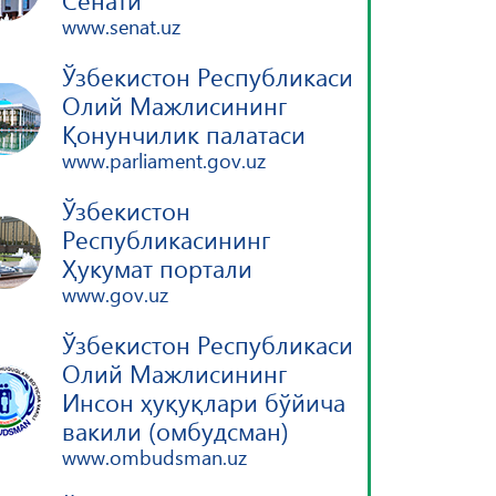
Сенати
www.senat.uz
Ўзбекистон Республикаси
Олий Мажлисининг
Қонунчилик палатаси
www.parliament.gov.uz
Ўзбекистон
Республикасининг
Ҳукумат портали
www.gov.uz
Ўзбекистон Республикаси
Олий Мажлисининг
Инсон ҳуқуқлари бўйича
вакили (омбудсман)
www.ombudsman.uz