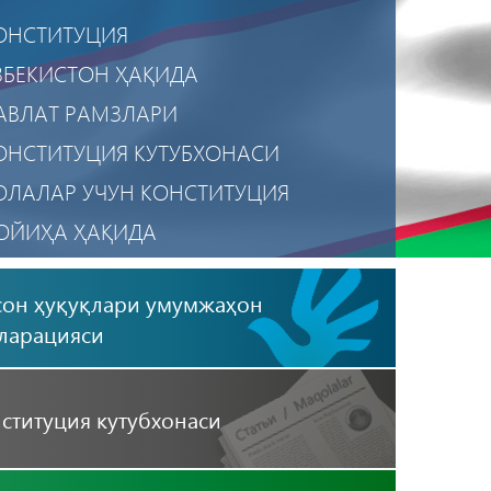
ОНСТИТУЦИЯ
ЗБЕКИСТОН ҲАҚИДА
АВЛАТ РАМЗЛАРИ
ОНСТИТУЦИЯ КУТУБХОНАСИ
ОЛАЛАР УЧУН КОНСТИТУЦИЯ
ОЙИҲА ҲАҚИДА
АХФИЙЛИК СИЁСАТИ
он ҳуқуқлари умумжаҳон
ОБИЛ ИЛОВА
ларацияси
ституция кутубхонаси