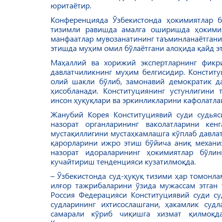
юритаётир.
Конференцияда Ўзбекистонда ҳокимиятлар 
тизимли равишда амалга оширишда ҳокимия
манфаатлар мувозанатининг таъминланаётгани 
этишда муҳим омил бўлаётгани алоҳида қайд э
Маҳаллий ва хорижий экспертларнинг фикри
давлатчиликнинг муҳим белгисидир. Конститу
олий шакли бўлиб, замонавий демократик да
ҳисобланади. Конституциянинг устунлигини
инсон ҳуқуқлари ва эркинликларини кафолатл
Жанубий Корея Конституциявий суди судьяс
назорат органларининг ваколатларини кен
мустақиллигини мустаҳкамлашга кўплаб давла
қарорларини ижро этиш бўйича аниқ механи
назорат идораларининг ҳокимиятлар бўл
кучайтириш тенденцияси кузатилмоқда.
– Ўзбекистонда суд-ҳуқуқ тизими ҳар томонлам
илғор тажрибаларини ўзида мужассам этган 
Россия Федерацияси Конституциявий суди с
судларининг ихтисослашгани, ҳакамлик суд
самарали кўриб чиқишга хизмат қилмоқда