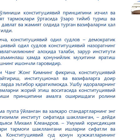
бўлиниши конституциявий принципини изчил ва
т тармоқлари ўртасида ўзаро тийиб туриш ва
давлат ва жамият олдида турган вазифаларни ҳал
тилди.
ча, конституциявий одил судлов – демократик
циявий одил судлов конституциявий назоратнинг
влатчиликнинг алоҳида талаби, зарур институти
 таъминлаш ҳамда қонунийлик муҳитини яратиш
ашнинг ишончли гаровидир.
и Чанг Жонг Кимнинг фикрича, конституциявий
гайтириш, институционал ва вазифаларга доир
тларда эътибор қаратилмоқда. Ушбу идораларнинг
змларни жорий этиш воситасида конституциявий
иниши принципини амалга оширишдаги ролини
а пухта ўйланган ва халқаро стандартларнинг энг
тизимли институт сифатида шаклланган, – дейди
удьяси Михаил Клеандров. – Умумий юрисдикция
лари тармоғи шакллангани ишларни сифатли ва
. Конституциявий суд қонун ҳужжатларининг