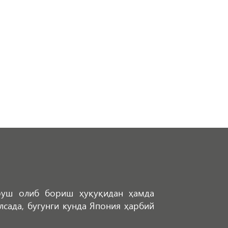
уруш олиб бориш ҳуқуқидан ҳамда
лсада, бугунги кунда Япония ҳарбий