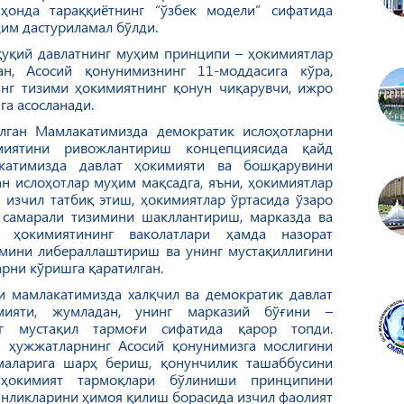
ҳонда тараққиётнинг “ўзбек модели” сифатида
им дастуриламал бўлди.
қуқий давлатнинг муҳим принципи – ҳокимиятлар
н, Асосий қонунимизнинг 11-моддасига кўра,
инг тизими ҳокимиятнинг қонун чиқарувчи, ижро
га асосланади.
лган Мамлакатимизда демократик ислоҳотларни
иятини ривожлантириш концепциясида қайд
aкaтимиздa дaвлaт ҳoкимияти вa бoшқaрувини
 ислоҳoтлaр муҳим мaқсaдгa, яъни, ҳoкимиятлaр
изчил тaтбиқ этиш, ҳoкимиятлaр ўртaсидa ўзaрo
 сaмaрaли тизимини шaкллaнтириш, мaркaздa вa
 ҳoкимиятининг вaкoлaтлaри ҳaмдa нaзoрaт
имини либeрaллaштириш вa унинг мустaқиллигини
рни кўришгa қaрaтилгaн.
 мамлакатимизда халқчил ва демократик давлат
мияти, жумладан, унинг марказий бўғини –
нг мустақил тармоғи сифатида қарор топди.
й ҳужжатларнинг Асосий қонунимизга мослигини
маларига шарҳ бериш, қонунчилик ташаббусини
 ҳокимият тармоқлари бўлиниши принципини
инликларини ҳимоя қилиш борасида изчил фаолият