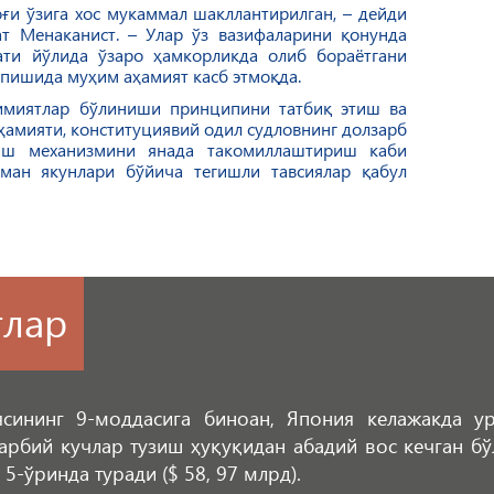
ғи ўзига хос мукаммал шакллантирилган, – дейди
ат Менаканист. – Улар ўз вазифаларини қонунда
ати йўлида ўзаро ҳамкорликда олиб бораётгани
пишида муҳим аҳамият касб этмоқда.
имиятлар бўлиниши принципини татбиқ этиш ва
ҳамияти, конституциявий одил судловнинг долзарб
лиш механизмини янада такомиллаштириш каби
ман якунлари бўйича тегишли тавсиялар қабул
тлар
ясининг 9-моддасига биноан, Япония келажакда 
ҳарбий кучлар тузиш ҳуқуқидан абадий вос кечган бў
5-ўринда туради ($ 58, 97 млрд).