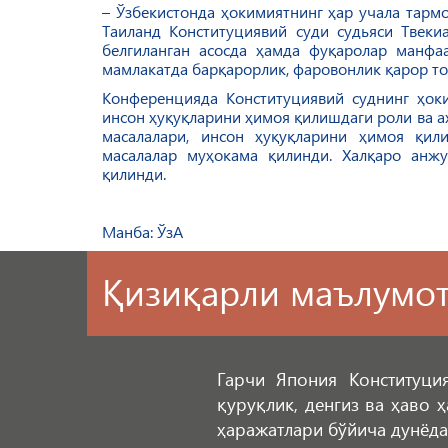
– Ўзбекистонда ҳокимиятнинг ҳар учала тармо
Таиланд Конституциявий суди судьяси Твеки
белгиланган асосда ҳамда фуқаролар манфа
мамлакатда барқарорлик, фаровонлик қарор то
Конференцияда Конституциявий суднинг ҳок
инсон ҳуқуқларини ҳимоя қилишдаги роли ва а
масалалари, инсон ҳуқуқларини ҳимоя қи
масалалар муҳокама қилинди. Халқаро анжу
қилинди.
Манба: ЎзА
Қизиқарли маълумо
Гарчи Япония Конституци
қуруқлик, денгиз ва ҳаво 
ҳаражатлари бўйича дунёда 