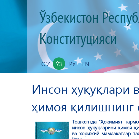
Ўзбекистон Респу
Конституцияси
O'Z
ЎЗ
РУ
EN
Инсон ҳуқуқлари 
ҳимоя қилишнинг 
Тошкентда “Ҳокимият тарм
инсон ҳуқуқларини ҳимоя қи
ва хорижий мамлакатлар та