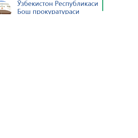
Ўзбекистон Республикаси
Бош прокуратураси
www.prokuratura.uz