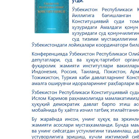
ўтди.
Ўзбекистон Республикаси 
йиллигига бағишланган 
Конституциявий суди том
ҳузуридаги Амалдаги қонун
ҳузуридаги суд қонунчилиг
суд тизими мустақиллигини
Ўзбекистондаги лойиҳалари координатори била
Конференцияда Ўзбекистон Республикаси Олий
депутатлари, суд ва ҳуқуқ-тартибот орга
фуқаролик жамияти институтлари вакиллари
Индонезия, Россия, Таиланд, Покистон, Арм
Тожикистон, Туркия каби давлатларнинг Конс
амалга оширувчи идораларининг раҳбарлари ва
Ўзбекистон Республикаси Конституциявий суд
Ислом Каримов раҳнамолигида мамлакатимизд
ҳуқуқий демократик давлат барпо этиш ас
мобайнида бу ҳаётга изчил татбиқ этилаётгани
Бу жараёнда инсон, унинг ҳуқуқ ва эркинл
жамияти асослари мустаҳкамланди. Бунда ма
ва унинг сиёсатдан устунлигини таъминлаш, д
устуворлигига эришиш, кучли ижтимоий сиё