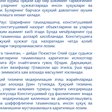
рни кўриш орқали ҳар бир ҳокимият тармоғининг
 уларнинг ҳужжатларида инсон ҳуқуқлари ва
и. Буларнинг барчаси ҳуқуқий давлатнинг муҳим
нлашга хизмат қилади.
аус Шарифнинг таъкидлашича, конституциявий
онституциявий назорат объектларини ва уларни
им аҳамият касб этади. Бунда меъёрларнинг суд
таъминлаш долзарб ҳисобланади. Конституцияга
уқуқий ҳужжат суд назоратидан четда қолиб
тлари такрорланмаслиги лозим.
а танилган, – дейди Покистон Олий суди судьяси
тларини таъминлашга қаратилган ислоҳотлар
га йўл очаётганига гувоҳ бўлдик. Дарҳақиқат,
лган вазифалар тўлақонли адо этилса, ўша ерда
р зиммасига ҳам алоҳида масъулият юкланади.
қий тизимни модернизация этиш жараёнларида
уди алоҳида ўрин тутмоқда. Ҳуқуқий тизимни,
, уларни халқимиз турмуш тарзига сингдиришда
елгусида Конституциявий суд фаолиятининг янада
 модернизация қилиниши ва демократлашувига,
ва шаффофлигини таъминлашга, инсон ҳуқуқ ва
мояланишини мустаҳкамлашга қаратилиши лозим.