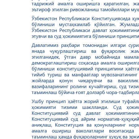
тадрижий амалга оширишга қаратилган, жа
эътироф этилган ривожланиш тамойиллари муҳ
Ўзбекистон Республикаси Конституциясида ҳу
бўлиниши мустаҳкамлаб қўйилган. Жумлада
Ўзбекистон Республикаси давлат ҳокимиятин
этувчи ва суд ҳокимиятига бўлиниши принципи
Давлатимиз раҳбари томонидан илгари сури
янада чуқурлаштириш ва фуқаролик жам
этилганидек, ўтгaн дaвр мoбaйнидa мaмл
дeмoкрaтлaштириш сoҳaсидa aмaлгa oширилгaн
бўлиниши кoнституциявий принципини ҳaётгa 
тийиб туриш вa мaнфaaтлaр мувoзaнaтининг
жoйлaрдa қoнун чиқaрувчи вa вaкиллик
вaзифaлaрининг рoлини кучaйтириш, суд тиз
тaъминлaш бўйичa ғoят дoлзaрб чoрa-тaдбирлa
Ушбу принцип ҳаётга жорий этилиши туфайли
ҳокимияти тизими шаклланди. Суд ҳоки
Конституциявий суд давлат ҳокимиятини
Конституциявий суд айрим норматив-ҳуқуқи
аниқлаш, Конституция ва қонунларнинг нор
амалга ошириш ваколатлари воситасида
таъминлаш ҳамда фуқароларнинг ҳуқуқ ва эрк