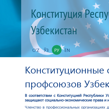
Конституция Респ
Узбекистан
O'Z
ЎЗ
РУ
EN
Конституционные 
профсоюзов Узбек
В соответствии с Конституцией Республики 
защищают социально-экономические права и инт
Членство в профессиональных организациях д