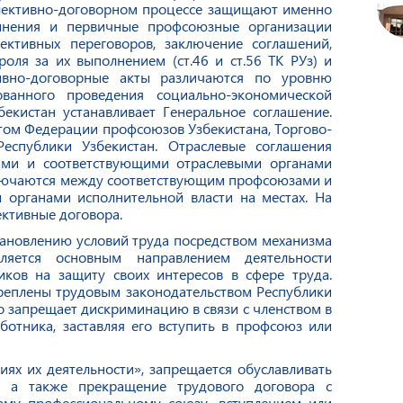
ллективно-договорном процессе защищают именно
инения и первичные профсоюзные организации
ективных переговоров, заключение соглашений,
оля за их выполнением (ст.46 и ст.56 ТК РУз) и
тивно-договорные акты различаются по уровню
ванного проведения социально-экономической
екистан устанавливает Генеральное соглашение.
том Федерации профсоюзов Узбекистана, Торгово-
еспублики Узбекистан. Отраслевые соглашения
ми и соответствующими отраслевыми органами
ключаются между соответствующим профсоюзами и
 органами исполнительной власти на местах. На
ктивные договора.
тановлению условий труда посредством механизма
вляется основным направлением деятельности
ков на защиту своих интересов в сфере труда.
реплены трудовым законодательством Республики
о запрещает дискриминацию в связи с членством в
ботника, заставляя его вступить в профсоюз или
иях их деятельности», запрещается обуславливать
, а также прекращение трудового договора с
му профессиональному союзу, вступлением или