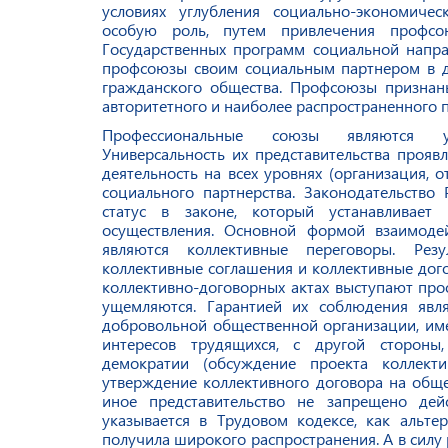
условиях углубления социально-экономиче
особую роль, путем привлечения профсо
Государственных программ социальной направ
профсоюзы своим социальным партнером в д
гражданского общества. Профсоюзы признан
авторитетного и наиболее распространенного 
Профессиональные союзы являются ун
Универсальность их представительства прояв
деятельность на всех уровнях (организация, от
социального партнерства. Законодательство
статус в законе, который устанавливае
осуществления. Основной формой взаимоде
являются коллективные переговоры. Резу
коллективные соглашения и коллективные дого
коллективно-договорных актах выступают про
ущемляются. Гарантией их соблюдения явля
добровольной общественной организации, им
интересов трудящихся, с другой стороны,
демократии (обсуждение проекта коллекти
утверждение коллективного договора на обще
иное представительство не запрещено де
указывается в Трудовом кодексе, как альте
получила широкого распространения. А в силу