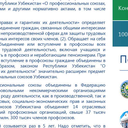
публики Узбекистан «О профессиональных союзах,
Ко
вами и другими нормативно актами, в том числе
равах и гарантиях их деятельности» определяет
единение граждан, связанных общими интересами
100
и непроизводственной сферах для защиты трудовых
ных интересов своих членов.
(2).
Обращает на себя
бъединение или вступление в профсоюзы всех
й трудовой деятельностью, включая учащихся и
пать в профсоюз и неработающим пенсионерам. При
П
 вступление в профсоюзы граждане объединены в
разом, законом Республики Узбекистан “О
 их деятельности” значительно расширен предмет
альных союзов Узбекистан.
ессиональные союзы объединены в Федерацию
ровольными некоммерческими организациями
оду деятельности, как в производственной, так и
овых, социально-экономических прав и законных
юзов Узбекистана объединяет 14 отраслевых
ний профсоюзных организаций, свыше 37 тысяч
млн. 300 тысяч членов профсоюзов.
 созывается раз в 5 лет. Надо отметить, что в