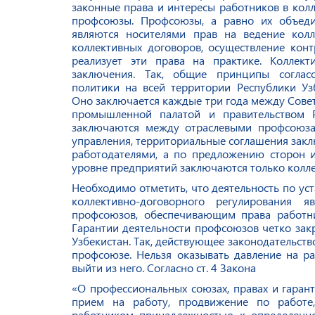
законные права и интересы работников в ко
профсоюзы. Профсоюзы, а равно их объед
являются носителями прав на ведение колл
коллективных договоров, осуществление контр
реализует эти права на практике. Коллек
заключения. Так, общие принципы согласо
политики на всей территории Республики Узб
Оно заключается каждые три года между Сове
промышленной палатой и правительством Р
заключаются между отраслевыми профсоюза
управления, территориальные соглашения за
работодателями, а по предложению сторон и
уровне предприятий заключаются только колле
Необходимо отметить, что деятельность по ус
коллективно-договорного регулирования я
профсоюзов, обеспечивающим права работни
Гарантии деятельности профсоюзов четко зак
Узбекистан. Так, действующее законодательств
профсоюзе. Нельзя оказывать давление на ра
выйти из него. Согласно ст. 4 Закона
«О профессиональных союзах, правах и гарант
прием на работу, продвижение по работе
работником принадлежностью к определенно