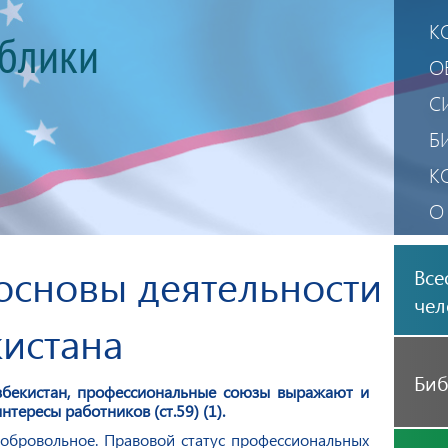
К
ублики
О
С
Б
К
О
П
основы деятельности
Все
М
чел
истана
Биб
Узбекистан, профессиональные союзы выражают и
ересы работников (ст.59) (1).
обровольное. Правовой статус профессиональных