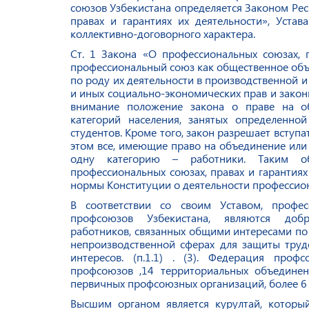
союзов Узбекистана определяется Законом Рес
правах и гарантиях их деятельности», Уста
коллективно-договорного характера.
Ст. 1 Закона «О профессиональных союзах, п
профессиональный союз как общественное объ
по роду их деятельности в производственной 
и иных социально-экономических прав и закон
внимание положение закона о праве на о
категорий населения, занятых определенно
студентов. Кроме того, закон разрешает всту
этом все, имеющие право на объединение или
одну категорию – работники. Таким об
профессиональных союзах, правах и гарантиях
нормы Конституции о деятельности профессион
В соответствии со своим Уставом, проф
профсоюзов Узбекистана, являются доб
работников, связанных общими интересами по р
непроизводственной сферах для защиты труд
интересов. (п.1.1) .
(3).
Федерация профсо
профсоюзов ,14 территориальных объедине
первичных профсоюзных организаций, более 6 
Высшим органом является курултай, который