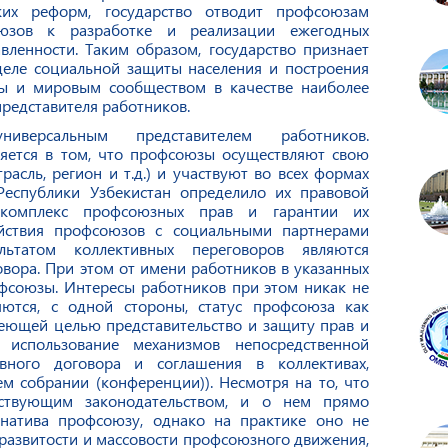
ских реформ, государство отводит профсоюзам
юзов к разработке и реализации ежегодных
ленности. Таким образом, государство признает
еле социальной защиты населения и построения
ы и мировым сообществом в качестве наиболее
представителя работников.
иверсальным представителем работников.
ляется в том, что профсоюзы осуществляют свою
расль, регион и т.д.) и участвуют во всех формах
 Республики Узбекистан определило их правовой
т комплекс профсоюзных прав и гарантии их
йствия профсоюзов с социальными партнерами
льтатом коллективных переговоров являются
вора. При этом от имени работников в указанных
фсоюзы. Интересы работников при этом никак не
ются, с одной стороны, статус профсоюза как
еющей целью представительство и защиту прав и
 использование механизмов непосредственной
вного договора и соглашения в коллективах,
м собрании (конференции)). Несмотря на то, что
йствующим законодательством, и о нем прямо
рнатива профсоюзу, однако на практике оно не
 развитости и массовости профсоюзного движения,