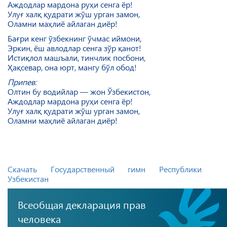
Аждодлар мардона руҳи сенга ёр!
Улуғ халқ қудрати жўш урган замон,
Оламни маҳлиё айлаган диёр!
Бағри кенг ўзбекнинг ўчмас иймони,
Эркин, ёш авлодлар сенга зўр қанот!
Истиқлол машъали, тинчлик посбони,
Ҳақсевар, она юрт, мангу бўл обод!
Припев:
Олтин бу водийлар — жон Ўзбекистон,
Аждодлар мардона руҳи сенга ёр!
Улуғ халқ қудрати жўш урган замон,
Оламни маҳлиё айлаган диёр!
Скачать Государственный гимн Республики
Узбекистан
Всеобщая декларация прав
человека