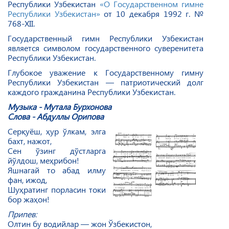
Республики Узбекистан
«О Государственном гимне
Республики Узбекистан»
от 10 декабря 1992 г. №
768-ХII.
Государственный гимн Республики Узбекистан
является символом государственного суверенитета
Республики Узбекистан.
Глубокое уважение к Государственному гимну
Республики Узбекистан — патриотический долг
каждого гражданина Республики Узбекистан.
Музыка - Мутала Бурхонова
Слова - Абдуллы Орипова
Серқуёш, ҳур ўлкам, элга
бахт, нажот,
Сен ўзинг дўстларга
йўлдош, меҳрибон!
Яшнагай то абад илму
фан, ижод,
Шуҳратинг порласин токи
бор жаҳон!
Припев:
Олтин бу водийлар — жон Ўзбекистон,