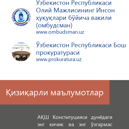
Ўзбекистон Республикаси
Олий Мажлисининг Инсон
ҳуқуқлари бўйича вакили
(омбудсман)
www.ombudsman.uz
Ўзбекистон Республикаси Бош
прокуратураси
www.prokuratura.uz
Қизиқарли маълумотлар
АҚШ Конституцияси дунёдаги
энг кичик ва энг ўзгармас