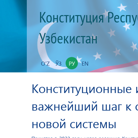
Конституция Респ
Узбекистан
O'Z
ЎЗ
РУ
EN
Конституционные 
важнейший шаг к
новой системы