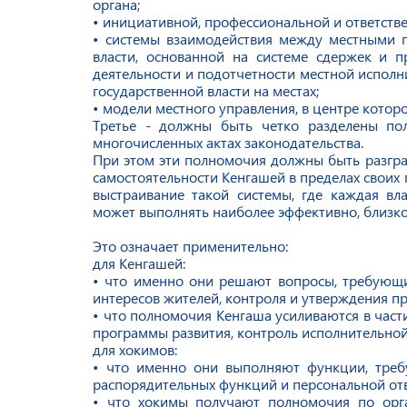
органа;
• инициативной, профессиональной и ответств
• системы взаимодействия между местными 
власти, основанной на системе сдержек и п
деятельности и подотчетности местной исполн
государственной власти на местах;
• модели местного управления, в центре котор
Третье - должны быть четко разделены по
многочисленных актах законодательства.
При этом эти полномочия должны быть разгра
самостоятельности Кенгашей в пределах своих
выстраивание такой системы, где каждая вл
может выполнять наиболее эффективно, близко
Это означает применительно:
для Кенгашей:
• что именно они решают вопросы, требующи
интересов жителей, контроля и утверждения пр
• что полномочия Кенгаша усиливаются в части
программы развития, контроль исполнительной
для хокимов:
• что именно они выполняют функции, треб
распорядительных функций и персональной отв
• что хокимы получают полномочия по орга