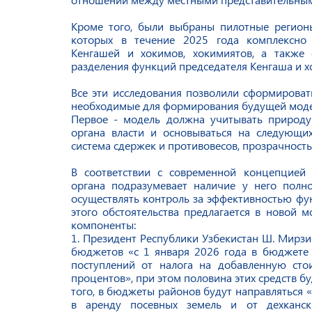
Кроме того, были выбраны пилотные регионы
которых в течение 2025 года комплексно 
Кенгашей и хокимов, хокимиятов, а также
разделения функций председателя Кенгаша и х
Все эти исследования позволили сформирова
необходимые для формирования будущей моде
Первое - модель должна учитывать природу 
органа власти и основываться на следующи
система сдержек и противовесов, прозрачность
В соответствии с современной концепцией 
органа подразумевает наличие у него полн
осуществлять контроль за эффективностью фу
этого обстоятельства предлагается в новой 
компоненты:
1. Президент Республики Узбекистан Ш. Мирзи
бюджетов «с 1 января 2026 года в бюджете 
поступлений от налога на добавленную сто
процентов», при этом половина этих средств б
того, в бюджеты районов будут направляться 
в аренду посевных земель и от дехканск