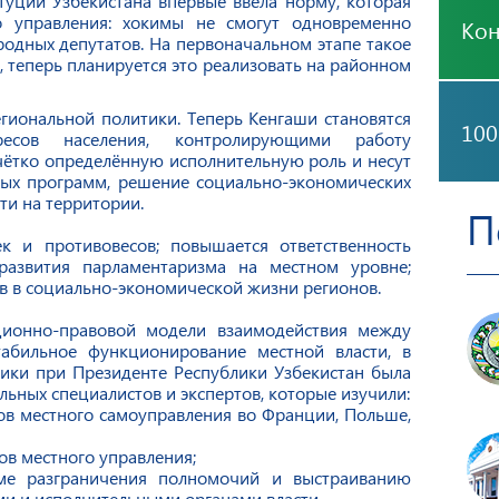
туции Узбекистана впервые ввела норму, которая
 управления: хокимы не смогут одновременно
Ко
родных депутатов. На первоначальном этапе такое
 теперь планируется это реализовать на районном
егиональной политики. Теперь Кенгаши становятся
100
ересов населения, контролирующими работу
чётко определённую исполнительную роль и несут
ных программ, решение социально-экономических
ти на территории.
П
к и противовесов; повышается ответственность
развития парламентаризма на местном уровне;
ов в социально-экономической жизни регионов.
ционно-правовой модели взаимодействия между
абильное функционирование местной власти, в
тики при Президенте Республики Узбекистан была
ьных специалистов и экспертов, которые изучили:
ов местного самоуправления во Франции, Польше,
в местного управления;
ме разграничения полномочий и выстраиванию
и и исполнительными органами власти.