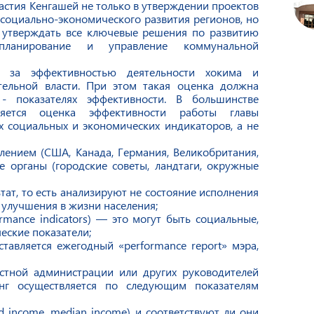
астия Кенгашей не только в утверждении проектов
социально-экономического развития регионов, но
н утверждать все ключевые решения по развитию
 планирование и управление коммунальной
ь за эффективностью деятельности хокима и
тельной власти. При этом такая оценка должна
- показателях эффективности. В большинстве
няется оценка эффективности работы главы
х социальных и экономических индикаторов, а не
лением (США, Канада, Германия, Великобритания,
е органы (городские советы, ландтаги, окружные
тат, то есть анализируют не состояние исполнения
 улучшения в жизни населения;
rmance indicators) — это могут быть социальные,
еские показатели;
тавляется ежегодный «performance report» мэра,
стной администрации или других руководителей
нг осуществляется по следующим показателям
d income, median income) и соответствуют ли они