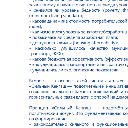
заявленному в начале отчетного периода уров
• снизился ли уровень бедности (poverty t
(minimum living standard);
• какова динамика стоимости потребительской к
index);
• как изменился уровень занятости/безработиц
• повысилась ли средняя заработная плата;
• доступность жилья (housing affordability);
• насколько улучшилось качество муницип
транспорт, ЖКХ);
• какова бюджетная эффективность (эффективно
• как улучшились транспортные и инфраструкт
• улучшились ли экологические показатели.
Второе — в основе такой системы должен л
«Сильный Кенгаш — подотчётный и инициативн
созданию реального баланса полномочий и от
горизонтальные связи власти с опорой на демо
Принцип «Сильный Кенгаш — подотчётны
политический лозунг. Это фундаментальная к
на формирование:
• законодательно сильного и функционально