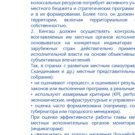
колоссальных ресурсов потребует активного уч
местного бюджета и стратегических программ 
и в их формировании. Более того, он долже
территории, включая территориальное
собственностью.
2. Кенгаш должен осуществлять контрол
возглавляемых им местных органов исполни
основываться на конкретных индикаторах 
зарубежных стран действительно приме
исполнительной власти на основе объективны
субъективных впечатлений.
Так, в странах с развитым местным самоуправ
Скандинавия и др.) местные представительны
собрания):
• не оценивают «процесс», а оценивают резуль
законов или выполнения программ, а реальные
• используют измеримые критерии (KPI, perfo
экономические, инфраструктурные и управленч
• оценка часто формализована (например, сос
губернатора или городского менеджера).
При оценке эффективности работы главы ме
местных исполнительных органов монитори
(индикаторам):
• увеличились ли доходы населения (househol