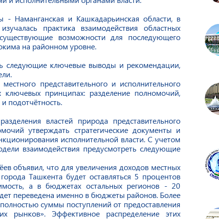
 - Наманганская и Кашкадарьинская области, в
изучалась практика взаимодействия областных
 существующие возможности для последующего
окима на районном уровне.
ть следующие ключевые выводы и рекомендации,
ли.
местного представительного и исполнительного
х ключевых принципах: разделение полномочий,
 и подотчётность.
разделения властей природа представительного
омочий утверждать стратегические документы и
нкционирования исполнительной власти. С учетом
модели взаимодействия предусмотреть следующие
ёев объявил, что для увеличения доходов местных
города Ташкента будет оставляться 5 процентов
имость, а в бюджетах остальных регионов - 20
удет переведена именно в бюджеты районов. Более
«полностью суммы поступлений от предоставления
их рынков». Эффективное распределение этих