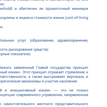
ню;
hreshold) и обеспечен ли прожиточный минимум
орзины и индекса стоимости жизни (cost-of-living
ы;
альных услуг (образование, здравоохранение,
сть расходования средств);
урные показатели;
ежать заявленный Главой государства принцип
ый хоким». Этот принцип отражает стремление к
ветственности, а также выстраивает вертикаль и
кратические механизмы и участие населения.
й и инициативный хоким» — это не только
онцепция современного управления, направленная
 самостоятельного местного представительного