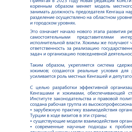
Принятая в 2023 году новая редакция Консти
коренным образом меняет модель местного
занимать должность
председателя Кенгаша на
разделение осуществлено на областном уровне,
и городском уровнях.
Это означает начало нового этапа развития р
самостоятельными представителями инт
исполнительной власти. Хокимы же получают 
ответственность за реализацию государствен
задач и организацию повседневной деятельнос
Таким образом, укрепляется система сдерже
хокимов; создаются реальные условия для 
усиливается роль местных Кенгашей и депутат
С целью разработки эффективной организа
Кенгашами и хокимами, обеспечивающей ст
Институте законодательства и правовой поли
создана рабочая группа из высокопрофессионал
• зарубежную практику взаимодействия орган
Турции в ходе визитов в эти страны;
• существующие модели взаимодействия органо
• современные научные подходы к пробле
отношений между местными представительным